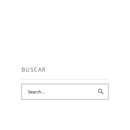
Ahora que se aproxima el verano, le
tomamos más cariño a la terraza debido a
que es el sustituto del
READ MORE
BUSCAR
Search
for: