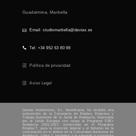
Guadalmina, Marbella
Email: studiomarbella@davias.es
Tel: +34 952 63 80 98
Política de privacidad
Aviso Legal
Davias Interiorismo, S.L. beneficiaria, ha recibido una
subvención de la Consejería de Empleo, Empresa y
Trabajo Autónomo de la Junta de Andalucía, financiada
por la Unión Europea con cargo al Programa FSE+
Andalucía 2021-2027, enmarcada en el Programa
Emplea-T, para la inserción laboral y el fomento de la
contratación en el ámbito de la Comunidad Autónoma de
Andalucía. Línea 2. Incentivo a la segunda o sucesivas